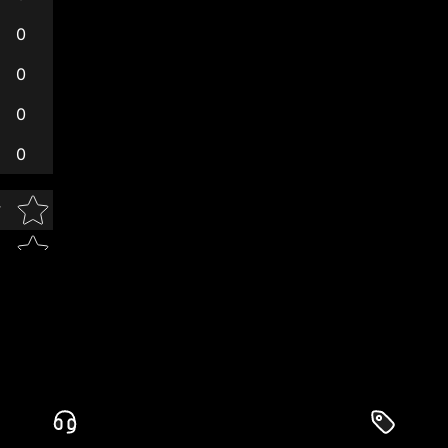
0
0
0
0
Star rating
w