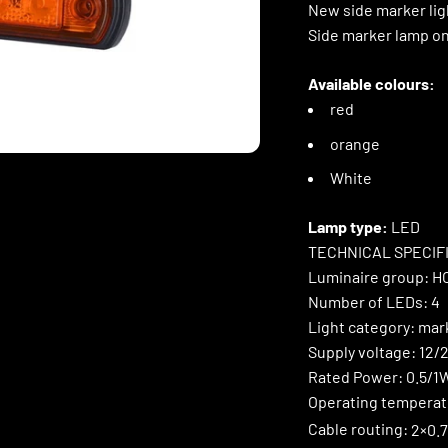
New side marker ligh
Side marker lamp on
Available colours:
red
orange
White
Lamp type:
LED
TECHNICAL SPECIF
Luminaire group:
H
Number of LEDs:
4
Light category:
mar
Supply voltage:
12/
Rated Power:
0.5/1
Operating temperat
Cable routing:
2×0.