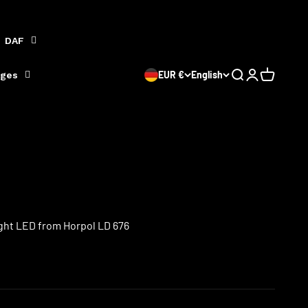
DAF
EUR €
English
Search
Login
Cart
iges
ight LED from Horpol LD 676