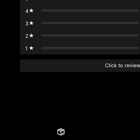
4
3
2
1
Click to revie