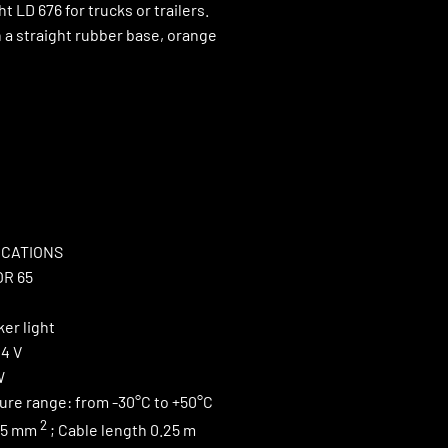
t LD 676 for trucks or trailers.
 a straight rubber base, orange
ICATIONS
OR 65
ker
light
24 V
W
ure range:
from -30°C to +50°C
2
75 mm
; Cable length 0.25 m