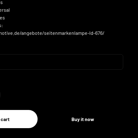
es
ersal
es
s:
motive.de/angebote/seitenmarkenlampe-ld-676/
 cart
Buy it now