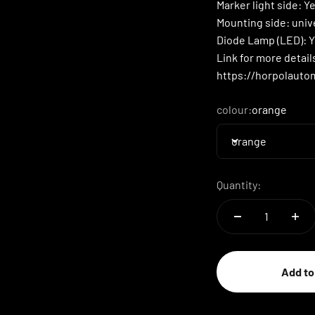
Marker light side:
Y
Mounting side:
univ
Diode Lamp (LED):
Y
Link for more detail
https://horpolauto
colour:
orange
orange
Quantity:
Add to